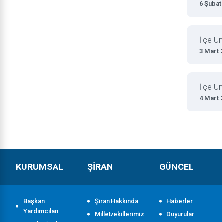
6 Şubat
İlçe U
3 Mart 
İlçe U
4 Mart 
KURUMSAL
ŞİRAN
GÜNCEL
Başkan
Şiran Hakkında
Haberler
Yardımcıları
Milletvekillerimiz
Duyurular