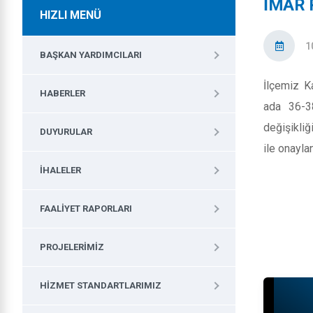
İMAR 
HIZLI MENÜ
1
BAŞKAN YARDIMCILARI
İlçemiz K
HABERLER
ada 36-3
değişikliğ
DUYURULAR
ile onaylan
İHALELER
FAALIYET RAPORLARI
PROJELERIMIZ
HIZMET STANDARTLARIMIZ