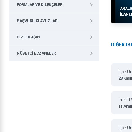
FORMLAR VE DILEKÇELER
ARALI
ILANI
BAŞVURU KLAVUZLARI
BIZE ULAŞIN
DİĞER D
NÖBETÇI ECZANELER
İlçe U
28 Kası
İmar Pl
11 Aral
İlçe U