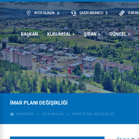
BIZE ULAŞIN
ÇAĞRI MERKEZİ
ÖNEML
BAŞKAN
KURUMSAL
ŞİRAN
GÜNCEL
İMAR PLANI DEĞIŞIKLIĞI
ANASAYFA
DUYURULAR
İMAR PLANI DEĞIŞIKLIĞI