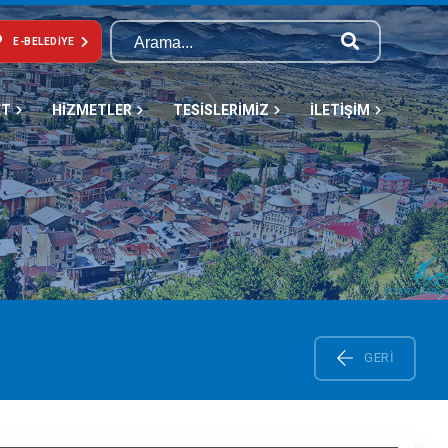
E-BELEDIYE
ET
HİZMETLER
TESİSLERİMİZ
İLETİŞİM
GERI