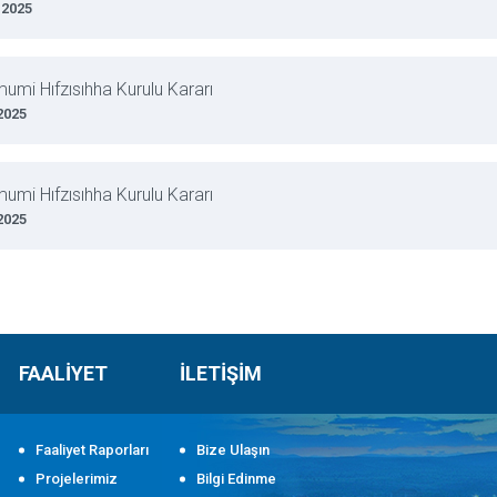
 2025
mumi Hıfzısıhha Kurulu Kararı
2025
mumi Hıfzısıhha Kurulu Kararı
2025
FAALİYET
İLETİŞİM
Faaliyet Raporları
Bize Ulaşın
Projelerimiz
Bilgi Edinme