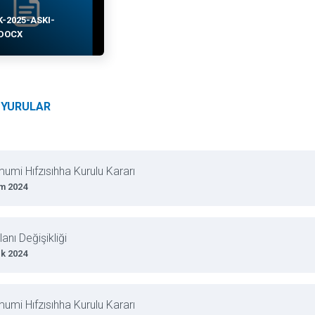
K-2025-ASKI-
.DOCX
UYURULAR
mumi Hıfzısıhha Kurulu Kararı
m 2024
anı Değişikliği
ık 2024
mumi Hıfzısıhha Kurulu Kararı