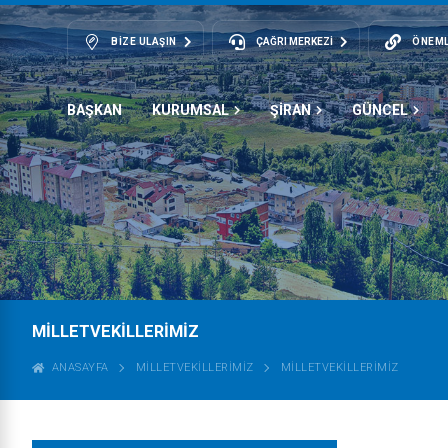
BIZE ULAŞIN
ÇAĞRI MERKEZİ
ÖNEML
BAŞKAN
KURUMSAL
ŞİRAN
GÜNCEL
MİLLETVEKİLLERİMİZ
ANASAYFA
MILLETVEKILLERIMIZ
MİLLETVEKİLLERİMİZ