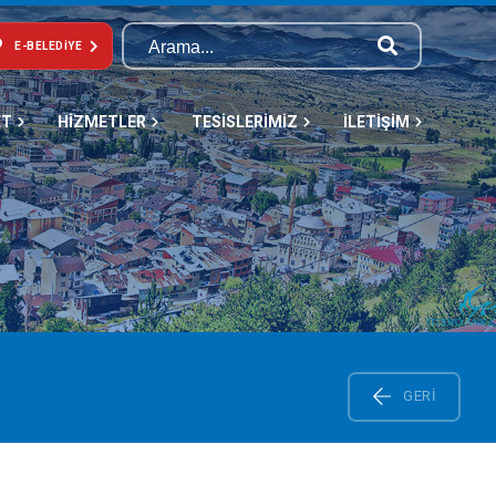
E-BELEDIYE
ET
HİZMETLER
TESİSLERİMİZ
İLETİŞİM
GERI