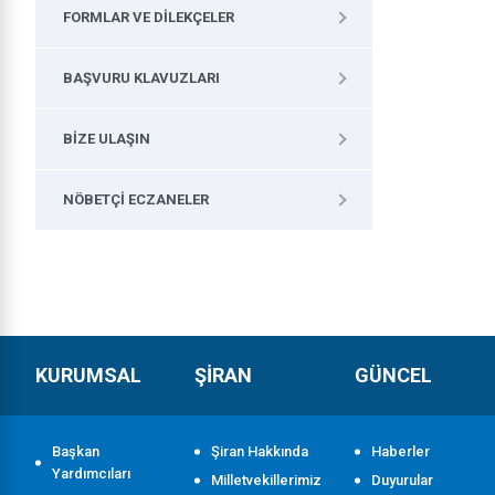
FORMLAR VE DILEKÇELER
BAŞVURU KLAVUZLARI
BIZE ULAŞIN
NÖBETÇI ECZANELER
KURUMSAL
ŞİRAN
GÜNCEL
Başkan
Şiran Hakkında
Haberler
Yardımcıları
Milletvekillerimiz
Duyurular