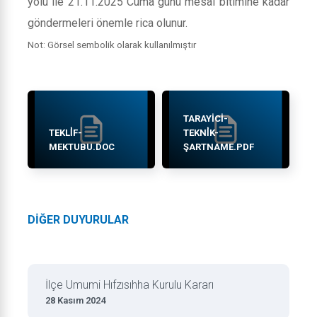
yolu ile 21.11.2025 Cuma günü mesai bitimine kadar
göndermeleri önemle rica olunur.
Not: Görsel sembolik olarak kullanılmıştır
TARAYICI-
TEKLİF-
TEKNİK-
MEKTUBU.DOC
ŞARTNAME.PDF
DİĞER DUYURULAR
İlçe Umumi Hıfzısıhha Kurulu Kararı
28 Kasım 2024